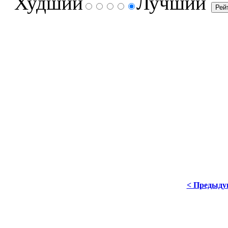
Худший
Лучший
< Предыд